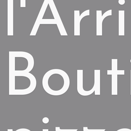
l'Arr
Bout