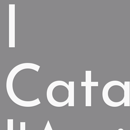
I
Cata