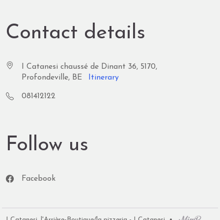
Contact details
I Catanesi chaussé de Dinant 36, 5170,
Profondeville, BE
Itinerary
081412122
Follow us
Facebook
•
I Catanesi, l'Arrière-Boutique/la pizzeria - I Catanesi